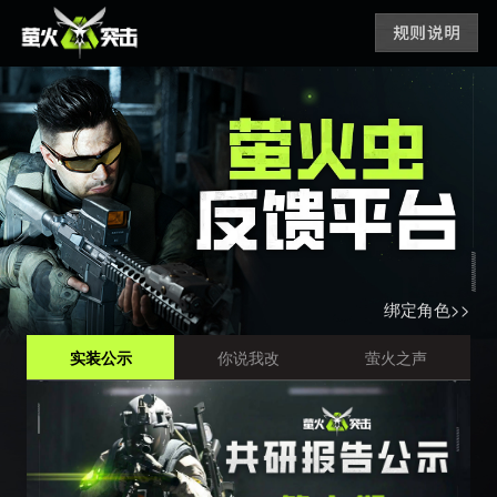
绑定角色>>
实装公示
你说我改
萤火之声